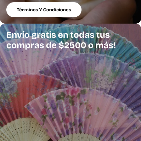
Términos Y Condiciones
Envio a todo México
Envío gratis en todas tus
¡Gratis!
compras de $2500 o más!