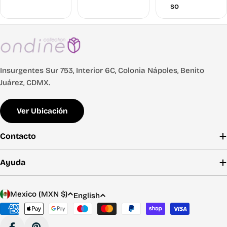
so
Insurgentes Sur 753, Interior 6C, Colonia Nápoles, Benito
Juárez, CDMX.
Ver Ubicación
Contacto
Ayuda
C
L
Mexico (MXN $)
English
o
a
Payment
u
n
methods