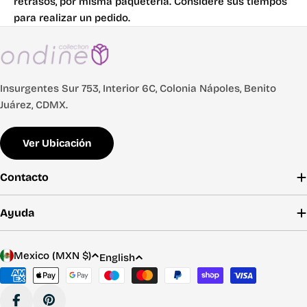
retrasos, por misma paquetería. Considere sus tiempos
para realizar un pedido.
Insurgentes Sur 753, Interior 6C, Colonia Nápoles, Benito
Juárez, CDMX.
Ver Ubicación
Contacto
Ayuda
C
L
Mexico (MXN $)
English
o
a
Payment
u
n
methods