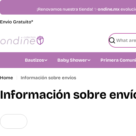
Skip
¡Renovamos nuestra tienda! ✨
ondine.mx
evoluci
to
content
Envio Gratuito*
Search
Bautizos
Baby Shower
Primera Comun
Home
Información sobre envíos
Información sobre enví
Envíos