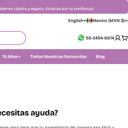
erno, rápido y seguro. ¡Gracias por tu confianza!
C
English
Mexico (MXN $)
L
o
a
55-3454-6674
C
u
n
n
15 Años
Todos Nuestros Recuerdos
Blog
g
t
u
r
a
y
g
/
e
cesitas ayuda?
r
mos aquí para que tu experiencia de compra sea fácil y