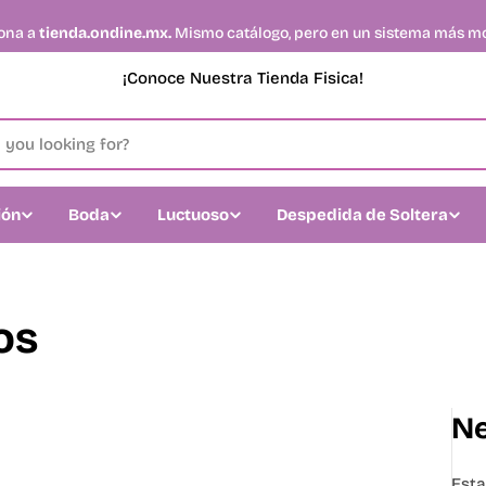
ona a
tienda.ondine.mx.
Mismo catálogo, pero en un sistema más mod
¡Conoce Nuestra Tienda Fisica!
ión
Boda
Luctuoso
Despedida de Soltera
os
Ne
Esta