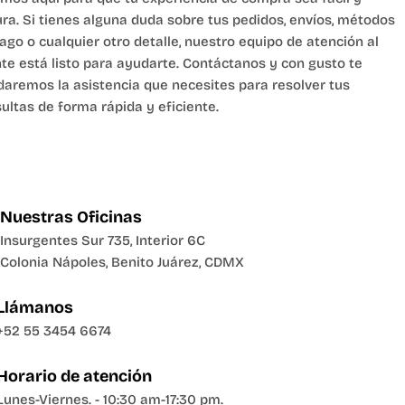
e
ra. Si tienes alguna duda sobre tus pedidos, envíos, métodos
g
ago o cualquier otro detalle, nuestro equipo de atención al
nte está listo para ayudarte. Contáctanos y con gusto te
i
daremos la asistencia que necesites para resolver tus
ultas de forma rápida y eficiente.
o
n
Nuestras Oficinas
Insurgentes Sur 735, Interior 6C
Colonia Nápoles, Benito Juárez, CDMX
Llámanos
+52 55 3454 6674
Horario de atención
Lunes-Viernes. - 10:30 am-17:30 pm.